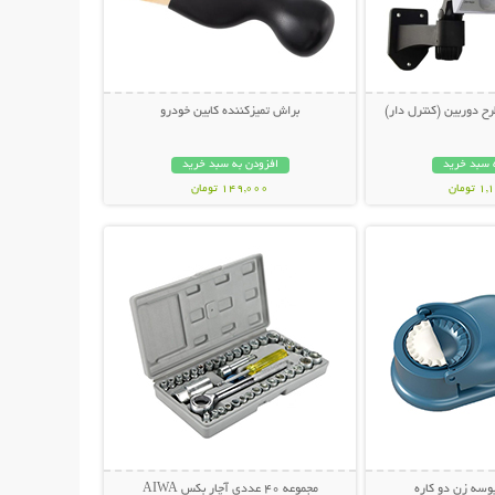
ح دوربین (کنترل دار)
براش تمیزکننده کابین خودرو
 سبد خرید
افزودن به سبد خرید
ومان
149,000 تومان
حات بیشتر
نمایش توضیحات بیشتر
وسه زن دو کاره
مجموعه 40 عددی آچار بکس AIWA