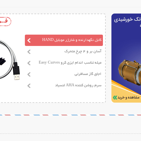
کابل نگهدارنده و شارژر موبایل HAND
آسان بر و 4 چرخ متحرک
میله تناسب اندام ایزی کرو Easy Curves
اجاق گاز مسافرتی
سرم روشن کننده AHA لنسیاد
ات بیشتر
نمایش توضیحات بیشتر
نمایش توضیح