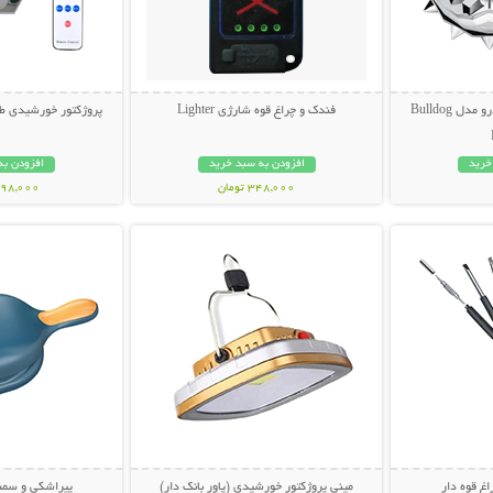
خوشبوکننده دریچه ای خودرو مدل Bulldog
فندک و چراغ قوه شارژی Lighter
پروژکتور خورشیدی طر
خرید
افزودن به سبد خرید
افزودن به
348,000 تومان
1,198,000 ت
بیشتر
نمایش توضیحات بیشتر
نمایش توضی
مینی پروژکتور خورشیدی (پاور بانک دار)
پیراشکی و سمب