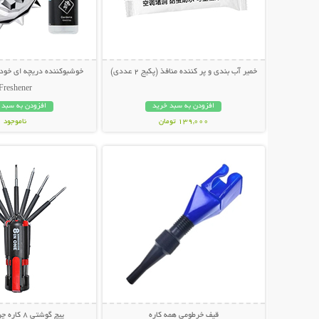
خمیر آب بندی و پر کننده منافذ (پکیج 2 عددی)
Freshener
افزودن به سبد خرید
افزودن به سبد 
139,000 تومان
ناموجود
نمایش توضیحات بیشتر
نمایش توضیحات 
119,000 تومان
قیف خرطومی همه کاره
پیچ گوشتی 8 کاره چراغ قوه دار