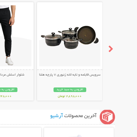
سرویس قابلمه و تابه لانه زنبوری 7 پارچه هلنا
شلوار اسلش مردانه طر
افزودن به سبد خرید
افزودن به 
2,898,000 تومان
348,000 توما
آخرین محصولات
آرشیو
نمایش توضیحات بیشتر
نمایش توضیحات 