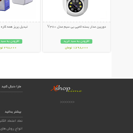
دوربین مدار بسته لامپی بی سیم مدل V380
تبدیل پریز همه کاره All in One
افزودن به سبد خرید
افزودن به سبد 
1,798,000 تومان
298,000 تومان
مارا دنبال کنید
<<<<<<<
بیشتر بدانید
نماد اعتماد الکت
انواع روش های 