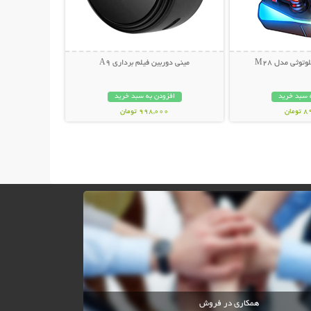
توثی مدل M28
مینی دوربین فیلم برداری A9
 سبد خرید
افزودن به سبد خرید
مان
998,000 تومان
همکاری در فروش