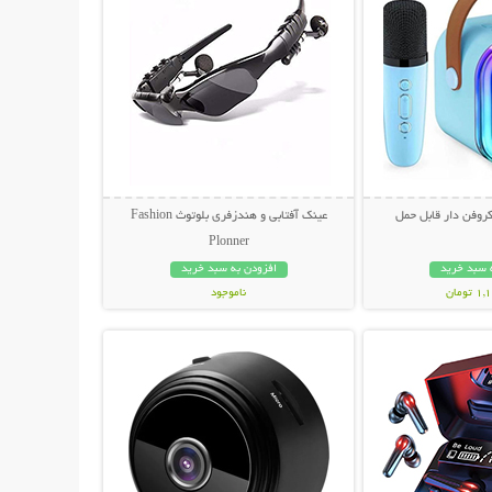
کروفن دار قابل حمل
عینک آفتابی و هندزفری بلوتوث Fashion
Plonner
 سبد خرید
افزودن به سبد خرید
ومان
ناموجود
حات بیشتر
نمایش توضیحات بیشتر
848,000 تومان