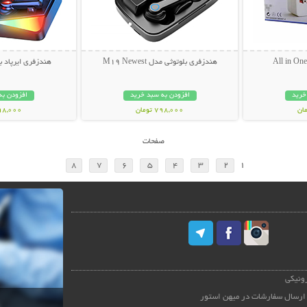
هندزفری بلوتوثی مدل M19 Newest
هندزفری ایرپاد بلو
خرید
افزودن به سبد خرید
افزودن به
798,000 تومان
898,000 تو
صفحات
8
7
6
5
4
3
2
1
رونیکی
ارسال سفارشات در میهن استور