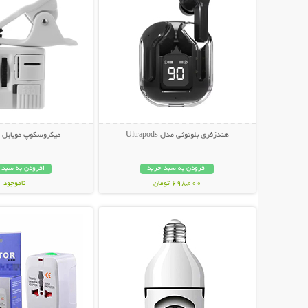
هندزفری بلوتوثی مدل Ultrapods
میکروسکوپ موبایل ی
افزودن به سبد خرید
افزودن به سبد 
698,000 تومان
ناموجود
نمایش توضیحات بیشتر
نمایش توضیحات 
348,000 تومان