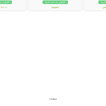
خرید
افزودن به سبد خرید
افزودن به
ناموجود
149,000 تو
149,000 تومان
صفحات