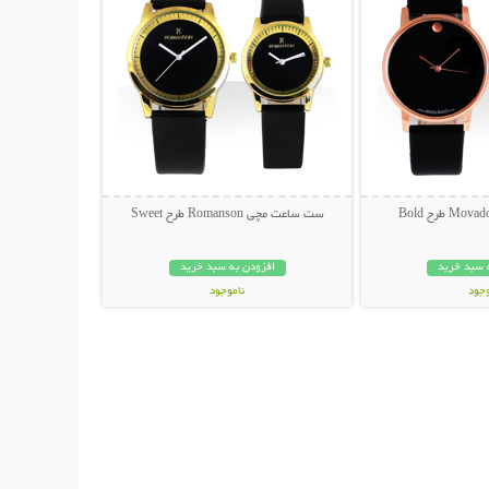
ست ساعت مچی Romanson طرح Sweet
 سبد خرید
افزودن به سبد خرید
وجود
ناموجود
مان
95,000 تومان