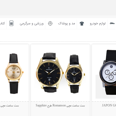
لوازم خودرو
مد و پوشاک
ورزشی و سرگرمی
کتاب
بیشتر
نمایش توضیحات بیشتر
نمایش توضی
ست ساعت مچی Romanson طرح Sapphire
ست ساعت مچی Walar طرح Jerius