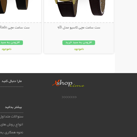
ست ساعت مچی کاسیو مدل 9B
ست ساعت مچی Rado مدل Jewel
افزودن به سبد خرید
افزودن به سبد 
ناموجود
ناموجود
149,000 تومان
39,000 تومان
مارا دنبال کنید
<<<<<<<
بیشتر بدانید
سئوالات متداول
انواع روش های 
نحوه همکاری به 