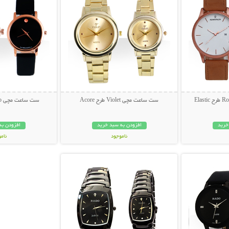
ست ساعت مچی Violet طرح Acore
ست ساعت مچی Movado طرح Bold
خرید
افزودن به سبد خرید
افزودن به
ناموجود
نام
بیشتر
نمایش توضیحات بیشتر
169,000 تومان
698,000 تو