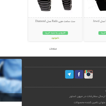
ست ساعت مچی Rado مدل Diamond
خرید
افزودن به سبد خرید
ناموجود
69,000 تومان
صفحات
ارسال سفارشات در میهن استور
عنوان تامین کننده محصولات