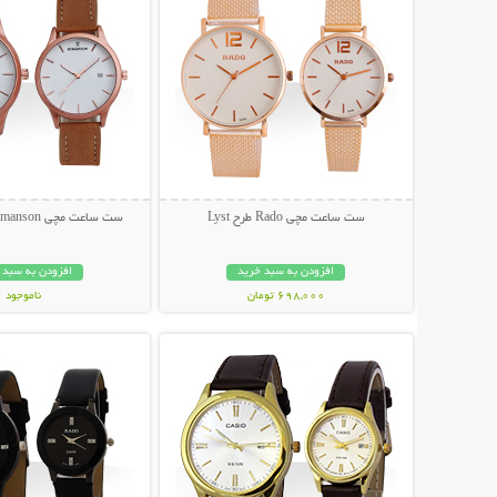
ست ساعت مچی Rado طرح Lyst
ست ساعت مچی Romanson طرح Elastic
افزودن به سبد خرید
افزودن به سبد 
698,000 تومان
ناموجود
نمایش توضیحات بیشتر
نمایش توضیحات 
139,000 تومان