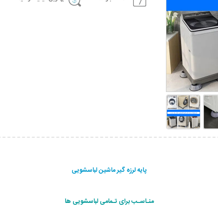
پایه لرزه گیر ماشین لباسشویی
منـاسـب برای تـمامی لباسشویی ها