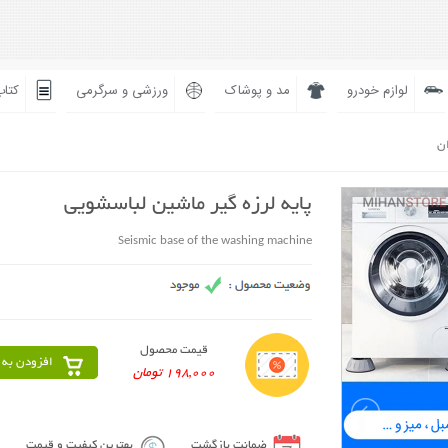
لوازم خودرو
مد و پوشاک
ورزشی و سرگرمی
کتاب
ان
پایه لرزه گیر ماشین لباسشویی
Seismic base of the washing machine
قیمت محصول
افزودن به 
198,000 تومان
ضمانت بازگشت
بهترین کیفیت و قیمت