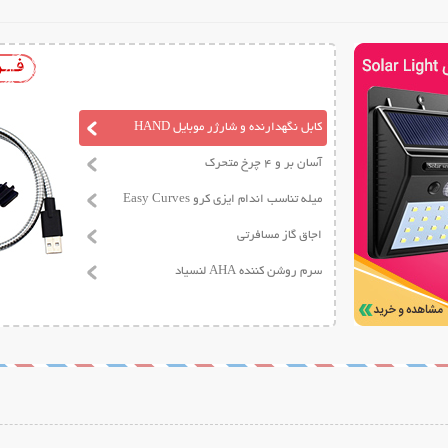
کابل نگهدارنده و شارژر موبایل HAND
آسان بر و 4 چرخ متحرک
میله تناسب اندام ایزی کرو Easy Curves
اجاق گاز مسافرتی
سرم روشن کننده AHA لنسیاد
ات بیشتر
نمایش توضیحات بیشتر
نمایش توضیح