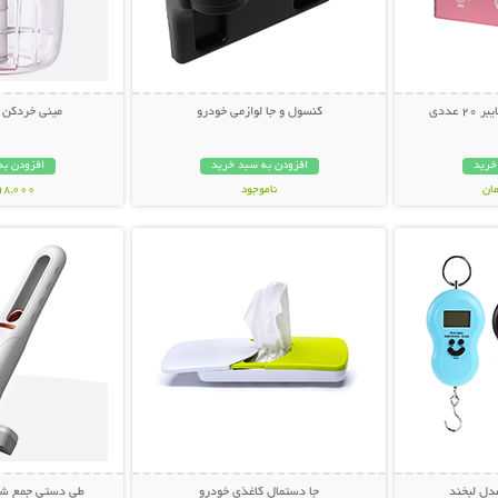
 عددی
کنسول و جا لوازمی خودرو
مینی خردکن شارژ
خرید
افزودن به سبد خرید
افزودن به
ناموجود
598,000 تو
بیشتر
نمایش توضیحات بیشتر
نمایش توضی
198,000 تومان
مدل لبخند
جا دستمال کاغذی خودرو
طی دستی جمع شونده OP