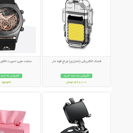
فندک الکتریکی (شارژی) چراغ قوه دار
ساعت مچی اسپرت لاکچری SALAI
افزودن به سبد خرید
افزودن به سبد 
598,000 تومان
ناموجود
نمایش توضیحات بیشتر
نمایش توضیحات 
249,000 تومان