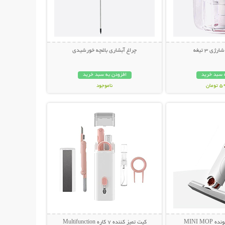
ی 3 تیغه
چراغ آبشاری باغچه خورشیدی
 سبد خرید
افزودن به سبد خرید
مان
ناموجود
حات بیشتر
نمایش توضیحات بیشتر
449,000 تومان
MINI M
کیت تمیز کننده 7 کاره Multifunction