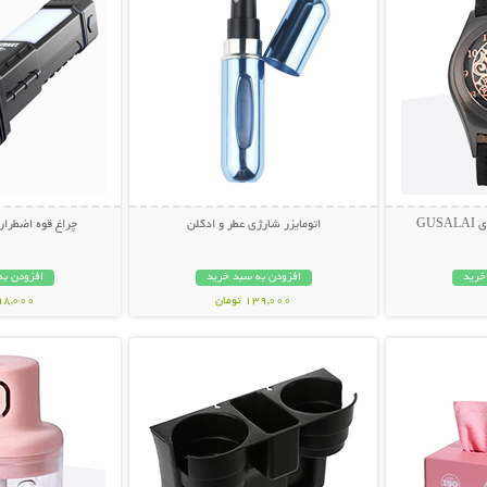
GU
اتومایزر شارژی عطر و ادکلن
چراغ قوه اضطراری چ
خرید
افزودن به سبد خرید
افزودن به
139,000 تومان
698,000 تو
بیشتر
نمایش توضیحات بیشتر
نمایش توضی