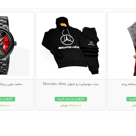
بیشتر
نمایش توضیحات بیشتر
نمایش توضی
تانه پرند
ست سوئیشرت و شلوار Mercedes-Benz
ساعت مچی رینگی اس
خرید
افزودن به سبد خرید
افزودن به
998000 تومان
1298000 تو