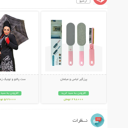
آرشیو
نمایش توضیحات بیشتر
نمایش توضیحات 
پرزگیر لباس و مبلمان
ست پالتو و تونیک زمس
افزودن به سبد خرید
افزودن به سبد 
298000 تومان
599000 تومان
نـــظرات