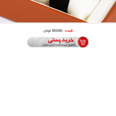
قیمت :
95000 تومان