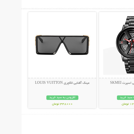
حات بیشتر
نمایش توضیحات بیشتر
پرت SKMEI
عینک آفتابی لاکچری LOUIS VUITTON
 سبد خرید
افزودن به سبد خرید
مان
348000 تومان