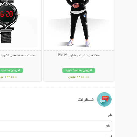
ست سوئیشرت و شلوار BMW
ساعت صفحه لمسی نگین دار ury Lady
افزودن به سبد خرید
افزودن به سبد 
998000 تومان
149000 تومان
نـــظرات
نام
ایمیل