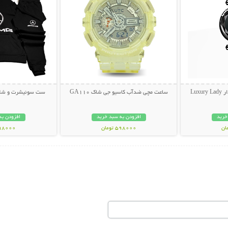
Lux
ساعت مچی ضدآب کاسیو جی شاک GA110
ست سوئیشرت و شلوار des-Benz
خرید
افزودن به سبد خرید
افزودن به
598000 تومان
998000 تو