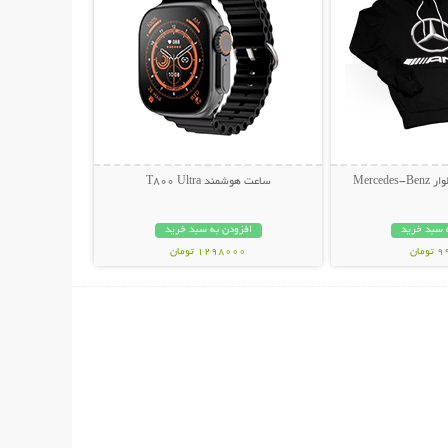
Merce
ساعت هوشمند T800 Ultra
 سبد خرید
افزودن به سبد خرید
مان
1298000 تومان