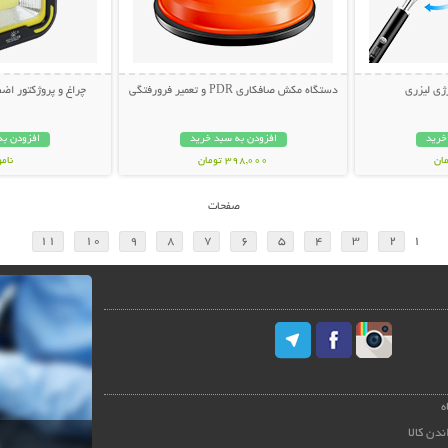
ژی لیزری
دستگاه مکش صافکاری PDR و تعمیر فرورفتگی
چراغ و پروژکتور اضط
خرید
افزودن به سبد خرید
افزودن به
398,000 تومان
نام
998,000 تو
صفحات
11
10
9
8
7
6
5
4
3
2
1
ه
ندن کالا