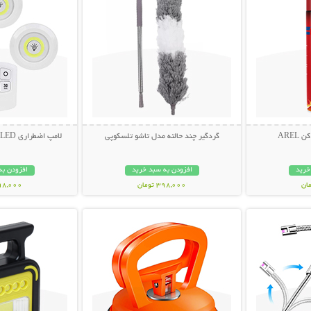
ARE
گردگیر چند حالته مدل تاشو تلسکوپی
لامپ اضطراری LED ریموت دار (3 عددی)
خرید
افزودن به سبد خرید
افزودن به
398,000 تومان
798,000 تو
بیشتر
نمایش توضیحات بیشتر
نمایش توضی