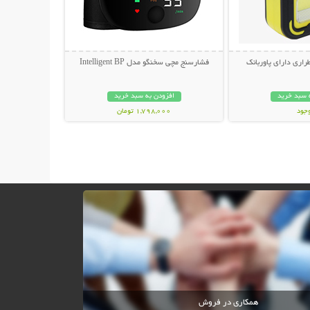
راری دارای پاوربانک
فشارسنج مچی سخنگو مدل Intelligent BP
 سبد خرید
افزودن به سبد خرید
وجود
1,798,000 تومان
مان
همکاری در فروش