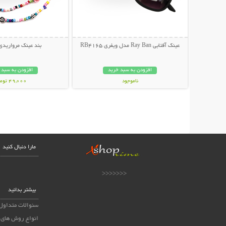
عینک آفتابی Ray Ban مدل ویفری RB4165
بند عینک مرواریدی
افزودن به سبد خرید
افزودن به سبد 
ناموجود
49,000 تومان
139,000 تومان
مارا دنبال کنید
<<<<<<<
بیشتر بدانید
سئوالات متداول
انواع روش های 