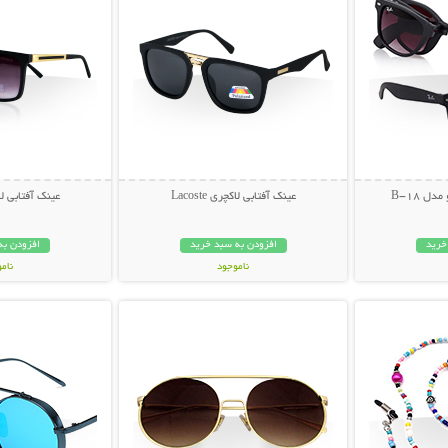
ل B-18
عینک آفتابی لاکچری Lacoste
عینک آفتابی لاکچری
خرید
افزودن به سبد خرید
افزودن به
ناموجود
نام
بیشتر
نمایش توضیحات بیشتر
نمایش توضی
49,000 تومان
49,000 توم