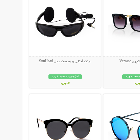
 Versace
عینک آفتابی و هدست مدل SunHead
 سبد خرید
افزودن به سبد خرید
وجود
ناموجود
حات بیشتر
نمایش توضیحات بیشتر
ان
199,000 تومان