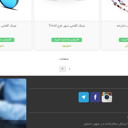
 دخترانه
عینک آفتابی دیور طرح Trend
عینک آفتابی دیور
خرید
افزودن به سبد خرید
افزودن به
ناموجود
نام
49,000 تومان
59,000 توم
صفحات
2
1
ارسال سفارشات در میهن استور