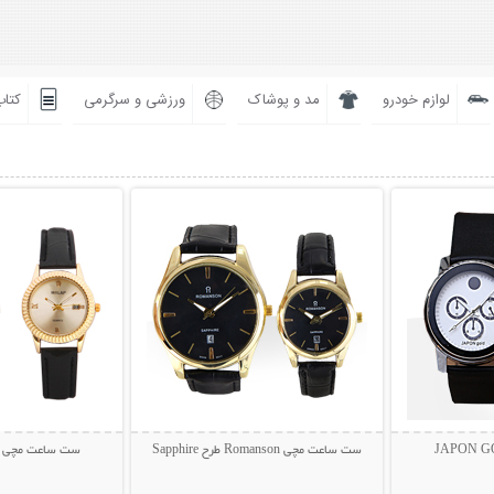
لوازم خودرو
مد و پوشاک
ورزشی و سرگرمی
کتاب
بیشتر
نمایش توضیحات بیشتر
نمایش توضی
ست ساعت مچی Romanson طرح Sapphire
ست ساعت مچی Walar طرح Jerius