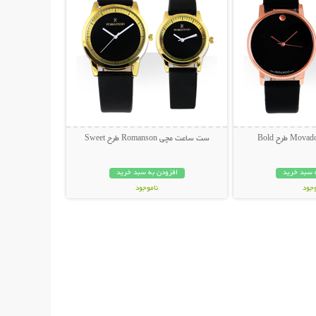
ست ساعت مچی Romanson طرح Sweet
 سبد خرید
افزودن به سبد خرید
وجود
ناموجود
مان
95,000 تومان