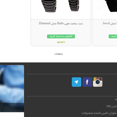
ست ساعت مچی Rado مدل Diamond
خرید
افزودن به سبد خرید
ناموجود
69,000 تومان
صفحات
ه
ندن کالا
عنوان تامین کننده محصولات