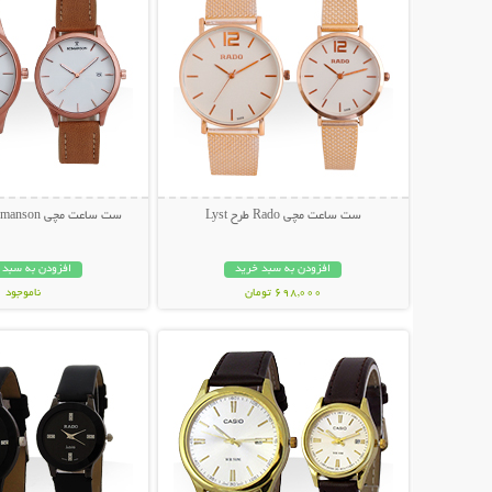
ست ساعت مچی Rado طرح Lyst
ست ساعت مچی Romanson طرح Elastic
افزودن به سبد خرید
افزودن به سبد 
698,000 تومان
ناموجود
نمایش توضیحات بیشتر
نمایش توضیحات 
139,000 تومان