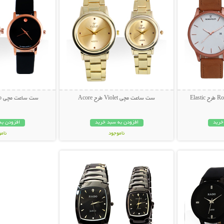
ست ساعت مچی Violet طرح Acore
ست ساعت مچی Movado طرح Bold
خرید
افزودن به سبد خرید
افزودن به
ناموجود
نام
بیشتر
نمایش توضیحات بیشتر
169,000 تومان
698,000 تو