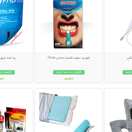
الی
نانو پد سفید کننده دندان Ovan
پد ضد عرق نانو ad
خرید
افزودن به سبد خرید
افزودن به
ناموجود
نام
بیشتر
نمایش توضیحات بیشتر
نمایش توضی
39,000 تومان
29,000 توم