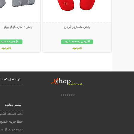
بالش ماساژور گردن
بالش 3 کاره گوگو پیلو - GoGo Pillow
افزودن به سبد خرید
افزودن به سبد 
ناموجود
ناموجود
39,000 تومان
99,000 تومان
مارا دنبال کنید
<<<<<<<
بیشتر بدانید
نماد اعتماد الکت
حفظ حریم خصوص
نحوه خرید از می