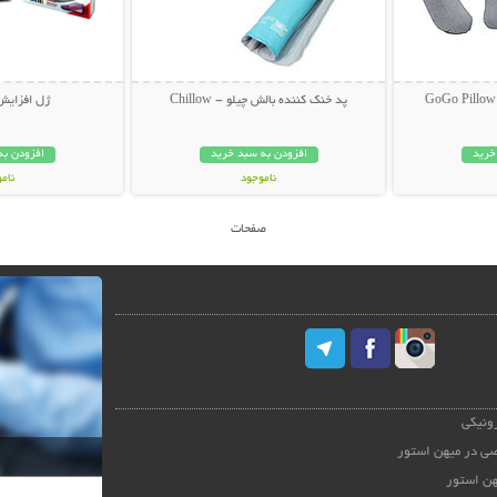
پد خنک کننده بالش چیلو - Chillow
ژل افزایش
خرید
افزودن به سبد خرید
افزودن به
ناموجود
نام
27,000 تومان
39,000 توم
صفحات
رونیکی
ی در میهن استور
هن استور