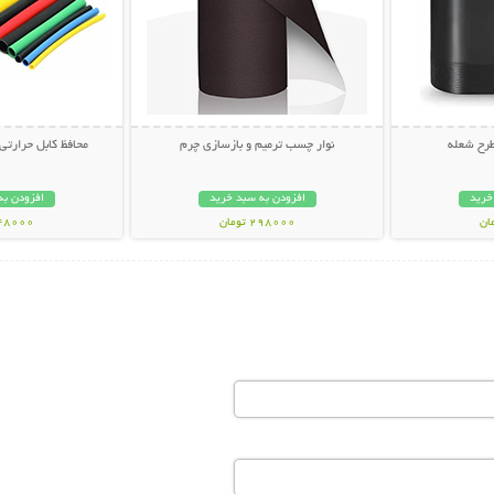
طرح شعله
نوار چسب ترمیم و بازسازی چرم
محافظ کابل حرارتی (بسته 
خرید
افزودن به سبد خرید
افزودن به
298000 تومان
248000 تو