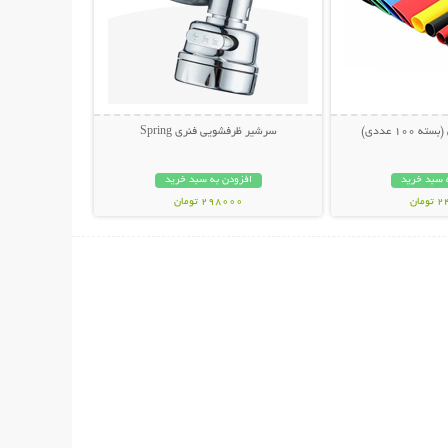
100 عددی)
سرشیر ظرفشویی فنری Spring
 سبد خرید
افزودن به سبد خرید
مان
298000 تومان