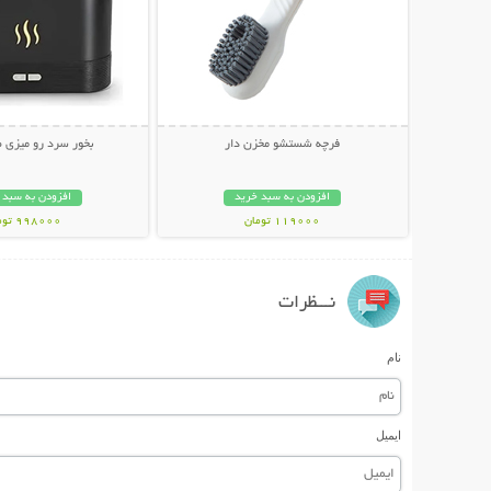
فرچه شستشو مخزن دار
بخور سرد رو میزی 
افزودن به سبد خرید
افزودن به سبد 
119000 تومان
998000 تومان
نـــظرات
نام
ایمیل