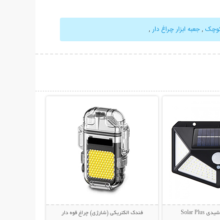
 کوچک
,
جعبه ابزار چراغ دار
,
حات بیشتر
نمایش توضیحات بیشتر
Solar Pl
فندک الکتریکی (شارژی) چراغ قوه دار