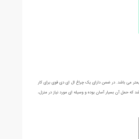
ه کاره، سبک و بسیار کاربردی می باشد و شامل انواع پیچ گوشتی دو سو و چهار سو، پیچ گوشتی ساعتی، آچار بکس از سایز 4 تا 12 میلیمتر می باشد. در ضمن دارای یک چراغ ال ای دی قوی برای کار
کند. این جعبه بسیار سبک و کاربردی می باشد که حمل آن بسیار آسان بوده و وسیله ای مورد نیاز در منزل،