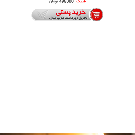
قیمت :
498000 تومان