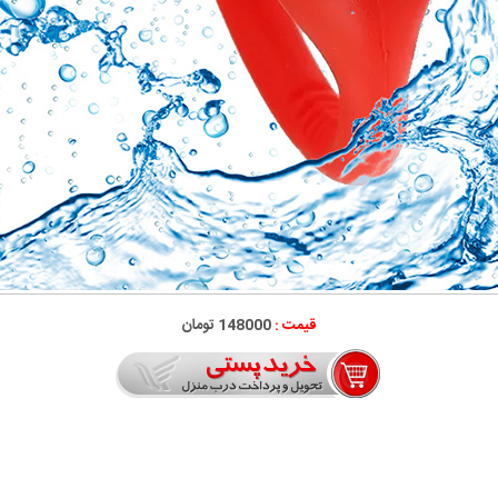
قیمت :
148000 تومان