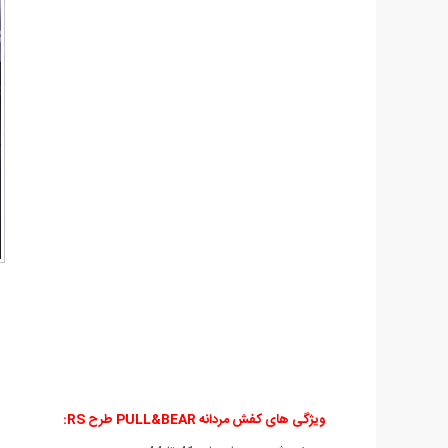
ویژگی های
کفش مردانه PULL&BEAR طرح RS: