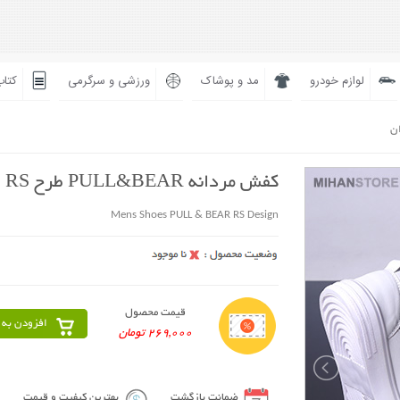
لوازم خودرو
مد و پوشاک
ورزشی و سرگرمی
کتاب
ان
کفش مردانه PULL&BEAR طرح RS
Mens Shoes PULL & BEAR RS Design
قیمت محصول
افزودن به 
269,000 تومان
ضمانت بازگشت
بهترین کیفیت و قیمت