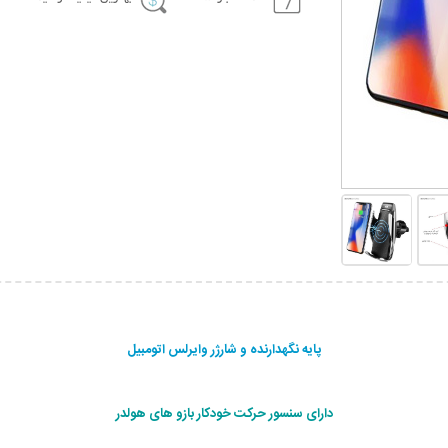
پایه نگهدارنده و شارژر وایرلس اتومبیل
دارای سنسور حرکت خودکار بازو های هولدر