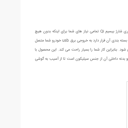
پایه نگهدارنده و شارژر وایرلس اتومبیل با قابلیت نصب داخل دریچه کولر علاوه بر نگهداشتن گوشی، قابلیت شارژ وایرلس گوشی های مجهز به فناوری شارژ بیسیم Qi تمامی نیاز های شما برای اینکه بدون هیچ
محدودیتی امکان تماشا و شارژ همزمان گوشی موبایل خود را در داخل خودرو در اختیار داشته باشید را قرار می دهد. این پایه به وسیله کابلی که داخل بسته بندی آن قرار دارد به خروجی برق usb خودرو شما متصل
د. بنابراین کار شما را بسیار راحت می کند. این محصول با
یبانی از تکنولوژی Quick charge قادر است به صورت سریع گوشی موبایل شمارا به صورت بی سیم شارژ کند، بدنه خارجی آن از پلاستیک ABS و بدنه داخلی آن از جنس سیلیکون است تا از آسیب به گوشی