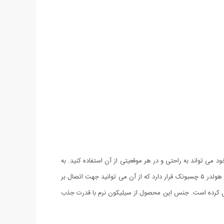
 جمله پلاستیک، شیشه، فلز و ... قرار می گیرد. هولدر موبایل Vip با طراحی بسیار جالب خود می تواند به راحتی و در هر موقعیتی از آن استفاده کنید. به
عنوان مثال داخل خودرو، بر روی میز کار، بدنه یخچال، مانیتور و یا دیوار مکان‌هایی هستند که امکان استفاده از آن را خواهید داشت. در قسمت زیرین هولدر ۵ چسبونک قرار دارد که از آن می توانید جهت اتصال بر
د که آن را به یک کالای ایده آل تبدیل کرده است. جنس این محصول از سیلیکون نرم با قدرت جذب