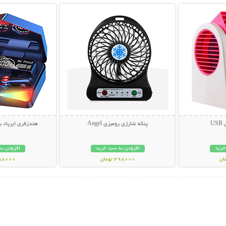
U
پنکه شارژی رومیزی Angel
هندزفری ایرپاد بلو
خرید
افزودن به سبد خرید
افزودن به
498000 تومان
898000 تو