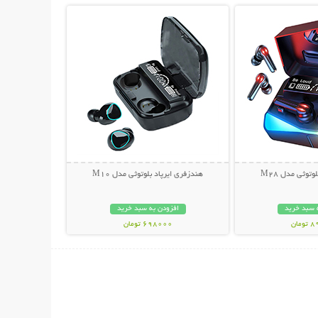
توثی مدل M28
هندزفری ایرپاد بلوتوثی مدل M10
 سبد خرید
افزودن به سبد خرید
مان
698000 تومان