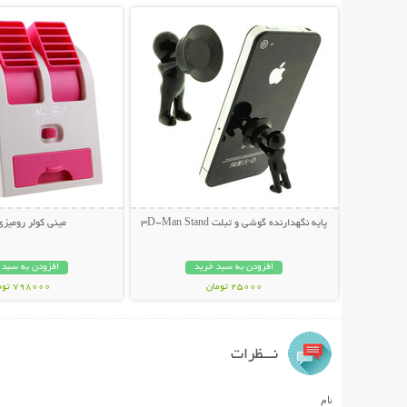
پایه نگهدارنده گوشی و تبلت 3D-Man Stand
مينی کولر روميزی SB
افزودن به سبد خرید
افزودن به سبد 
25000 تومان
798000 تومان
نـــظرات
نام