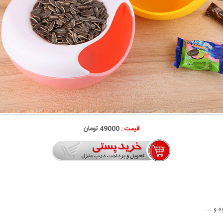
قیمت :
49000 تومان
 و ...