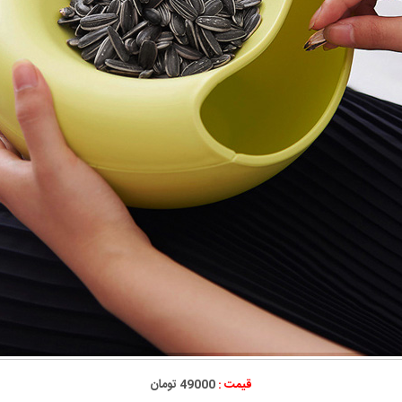
قیمت :
49000 تومان