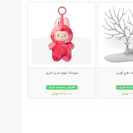
لات طرح گوزن
عروسک لبوبو سری انرژی
 سبد خرید
افزودن به سبد خرید
مان
648000 تومان