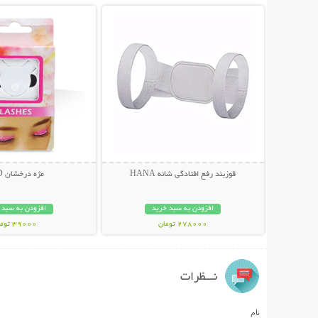
قوزبند رفع افتادگی شانه HANA
مژه درخشان LED
افزودن به سبد خرید
افزودن به سبد 
278000 تومان
39000 تومان
نـــظرات
نام