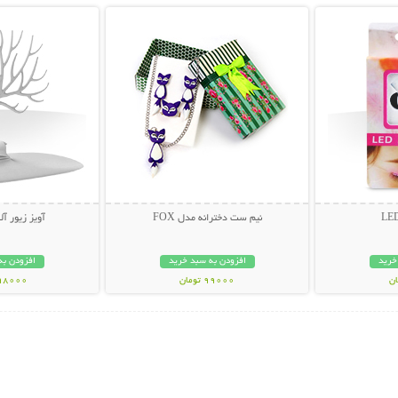
نیم ست دخترانه مدل FOX
آویز زیور آ
خرید
افزودن به سبد خرید
افزودن به
99000 تومان
198000 تو