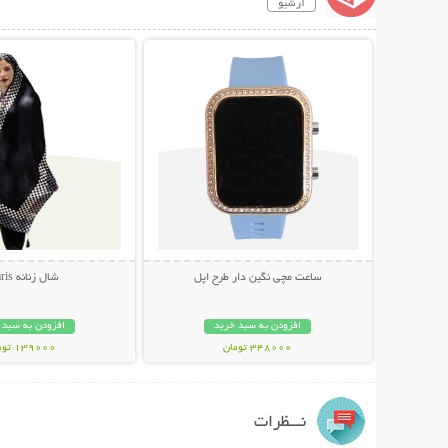
آرشیو
نمایش توضیحات بیشتر
نمایش توضیحات 
ساعت مچی نگین دار طرح اپل
شال زنانه Glaris
افزودن به سبد خرید
افزودن به سبد 
348000 تومان
139000 تومان
نـــظرات