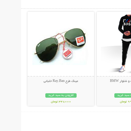
حات بیشتر
نمایش توضیحات بیشتر
لوار BMW
عینک طرح Ray.Ban خلبانی
 سبد خرید
افزودن به سبد خرید
مان
348000 تومان