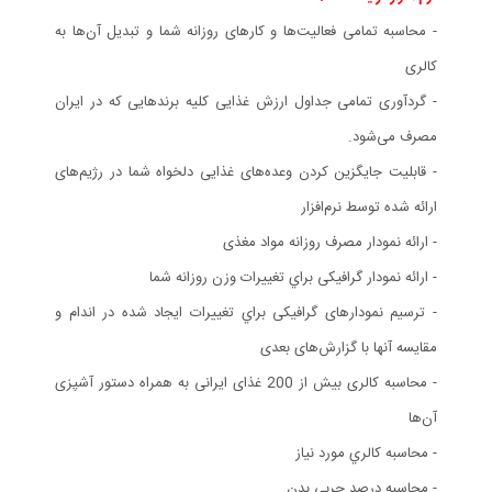
- محاسبه تمامی فعاليت‌ها و كارهای روزانه شما و تبديل آن‌ها به
كالری
- گردآوری تمامی جداول ارزش غذايی كليه برندهايی كه در ايران
مصرف می‌شود.
- قابليت جايگزين كردن وعده‌های غذايی دلخواه شما در رژيم‌های
ارائه شده توسط نرم‌افزار
- ارائه نمودار مصرف روزانه مواد مغذی
- ارائه نمودار گرافيكی براي تغييرات وزن روزانه شما
- ترسيم نمودارهای گرافيكی براي تغييرات ايجاد شده در اندام و
مقايسه آنها با گزارش‌های بعدی
- محاسبه كالری بيش از 200 غذای ايرانی به همراه دستور آشپزی
آن‌ها
- محاسبه كالري مورد نياز
- محاسبه درصد چربی بدن