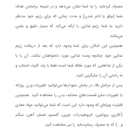
مصرف كرده‌ايد را به شما نشان می‌دهد و در نتيجه براساس هدف
شما (چاق يا لاغر شدن) و مدت زمانی كه برای رژيم خود مدنظر
داريد به شما رژيم غذايی را ارائه می‌كند كه بسيار دقيق و علمی
می‌باشد.
همچنين اين امكان برای شما وجود دارد كه بعد از دريافت رژيم
غذايی خود چنانچه وعده غذايی مورد دلخواهتان نباشد، آن را با
يكی از غذاهايی كه مورد علاقه شما است فقط با يك كليك انتخاب و
به راحتی آن را جايگزين كنيد.
پس از مراحل بالا، در بخش نمودارها می‌توانيد تغييرات وزن روزانه
يا تغييرات سایز قسمت‌های مختلف بدن را مشاهده كنيد. همچنين
قابليت ويژه‌ای كه وجود دارد اين است كه شما می‌توانيد مواد مغذی
(كالری، پروتئين، كربوهيدرات‌، چربی، كلسيم، فسفر، آهن، منگنز
و...) كه به مصرف رسانيده‌ايد را نيز مشاهده كنيد.