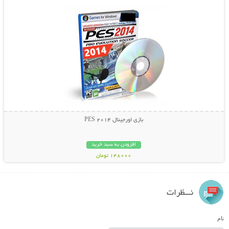
بازی اورجینال PES 2014
افزودن به سبد خرید
148000 تومان
نـــظرات
نام