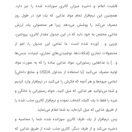
قابليت اعلام و ذخيره ميزان كالری سوزانده شده را نيز دارد.
همچنين اين نرم‌افزار تمام مواد غذايی كه يك فرد در طول روز
مصرف می‌كند را پوشش می‌دهد زيرا هر محصولی يك ارزش
غذايی مختص به خود دارد كه در اين جدول مقدار كالری، پروتئين،
چربی و... آورده شده است. ما تمامی اين جدول را، اعم از
محصولات تجاری (شكلات‌ها، نوشيدنی‌های تجاری، لبنيات، سس‌ها
و...) يا غذاهايی رستورانی، مواد غذايی ساده را كه به صورت مواد
اوليه مصرف می‌كنيد (با استفاده از جداول USDA و منابع داخلي)
تمامی ميوه‌ها و هر آنچه كه فكرش را می‌كنيد در نرم‌افزار وارد كرديم
و شما می‌توانيد هر غذايی كه ميل كنيد، خواه رستورانی يا خانگی و
غيره را فقط با يك كليك انتخاب نموده و نرم‌افزار كالری جذب شده را
از طريق غذايی كه ميل كرده‌ايد به شما اعلام می‌نمايد.
پس نرم‌افزار از يك طرف كالری سوزانده شده شما را محاسبه و
ذخيره می‌كند و از طرف ديگر، كالری جذب شده از طريق غذايی كه