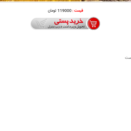
قیمت :
119000 تومان
وست