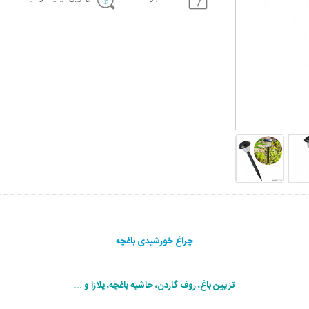
چراغ خورشیدی باغچه
تزیین باغ، روف گاردن، حاشیه باغچه، پلازا و ...