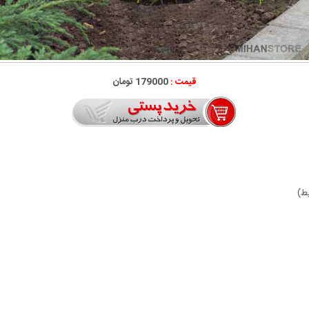
قیمت :
179000 تومان
ط)